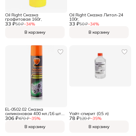
Oil Right Смазка
Oil Right Смазка Литол-24
графитовая 160г,
100г,
33 ₽
33 ₽
50 ₽
−
34
%
50 ₽
−
34
%
В корзину
В корзину
EL-0502.02 Смазка
силиконовая 400 мл./16 шт.
Уайт-спирит (0,5 л)
306 ₽
(аэрозоль),
78 ₽
470 ₽
−
35
%
120 ₽
−
35
%
В корзину
В корзину