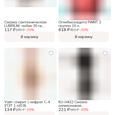
Смазка сантехническая
Огнебиозащита PAINT 2
LUBRIUM, тюбик 30 гр,
группа 10 л,
117 ₽
севрослотом
618 ₽
180 ₽
−
35
%
950 ₽
−
35
%
В корзину
В корзину
Уайт-спирит ( нефрас С-4
KU-H422 Смазка
)ПЭТ 1 л(0,9),
силиконовая
134 ₽
221 ₽
универсальная 210мл,
205 ₽
−
35
%
340 ₽
−
35
%