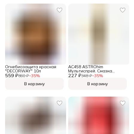
Огнебиозащита красная
АС458 ASTROhim
"DECORWAY" 10л
Мультиспрей. Смазка
559 ₽
227 ₽
универсальная, аэрозоль
860 ₽
−
35
%
348 ₽
−
35
%
335 мл
В корзину
В корзину