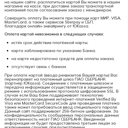
на нашем сайте; расплатиться картой Вы можете в нашем
магазине на кассе; при доставке заказа транспортной
компанией после согласования заказа с менеджером.
Совершить оплату Вы можете при помощи карт МИР, VISA,
MasterCard, а также сервисов Sberpay и СБП,
благодаря онлайн-эквайрингу от ЮKassa.
Оплата картой невозможна в следующих случаях:
истёк срок действия платёжной карты;
карта заблокирована по указанию Банка;
на карте недостаточно средств для оплаты заказа;
отсутствует связь с банком.
При оплате картой (ввода реквизитов Вашей карты) Вас
перенаправят на платежный шлюз ПАО СБЕРБАНК
(партнёр ЮKassa). Соединение с платежным шлюзом и
передача информации осуществляется в защищенном
режиме с использованием протокола шифрования SSL. В
случае если Ваш банк поддерживает технологию
безопасного проведения интернет-платежей Verified By
Visa или MasterCard SecureCode для проведения платежа
также может потребоваться ввод специального пароля.
Данный сайт поддерживает 256-битное шифрование. За
конфиденциальность сообщаемых персональных данных
ответственность несёт ПАО СБЕРБАНК. Введенная
информация не будет предоставлена третьим лицам за
исключением случаев, предусмотренных