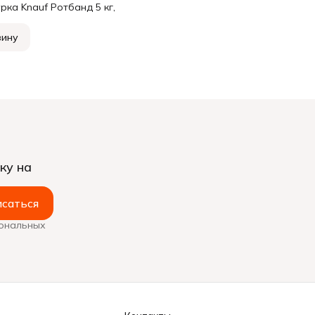
ка Knauf Ротбанд 5 кг,
зину
ку на
саться
сональных