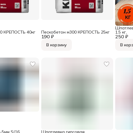
Шпатлев
00 КРЕПОСТЬ 40кг
Пескобетон м300 КРЕПОСТЬ 25кг
1,5 кг,
190 ₽
250 ₽
В корзину
В кор
-5мм S(16
Шпатлевка гипсовая