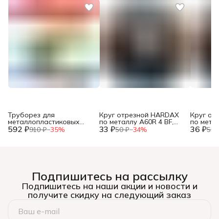
Труборез для
Круг отрезной HARDAX
Круг от
металлопластиковых
по металлу A60R 4 BF,
по метал
592 ₽
труб, до 42мм, (шт.)
33 ₽
125 х 1,2 х 22 мм, (шт.)
36 ₽
125 х 1,0
910 ₽
−
35
%
50 ₽
−
34
%
55 
Подпишитесь на рассылку
Подпишитесь на наши акции и новости и
получите скидку на следующий заказ