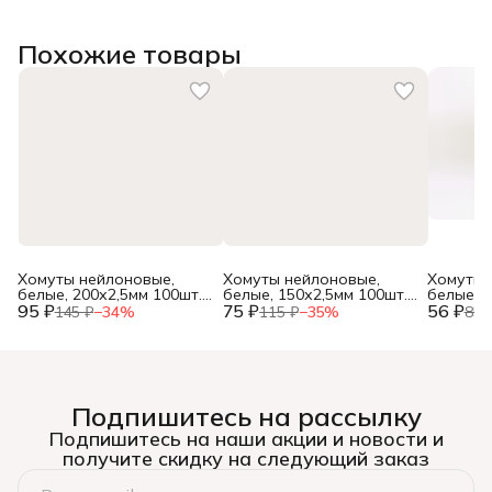
Похожие товары
Хомуты нейлоновые,
Хомуты нейлоновые,
Хомуты 
белые, 200х2,5мм 100шт.,
белые, 150х2,5мм 100шт.,
белые, 1
95 ₽
(уп.)
75 ₽
(уп.)
56 ₽
(уп.)
145 ₽
−
34
%
115 ₽
−
35
%
85 
Подпишитесь на рассылку
Подпишитесь на наши акции и новости и
получите скидку на следующий заказ