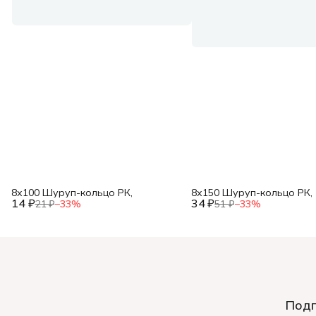
8х100 Шуруп-кольцо РК,
8х150 Шуруп-кольцо РК,
14 ₽
34 ₽
21 ₽
−
33
%
51 ₽
−
33
%
Подп