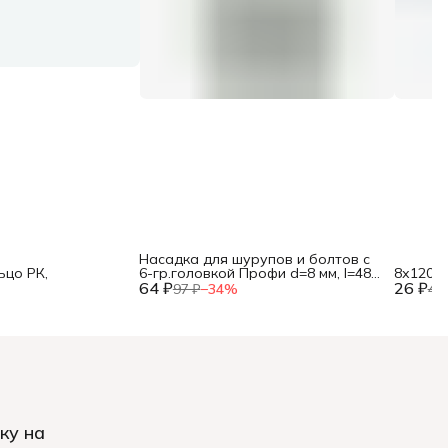
Насадка для шурупов и болтов с
ьцо РК,
6-гр.головкой Профи d=8 мм, l=48
8х120 
64 ₽
мм
26 ₽
97 ₽
−
34
%
40
ку на