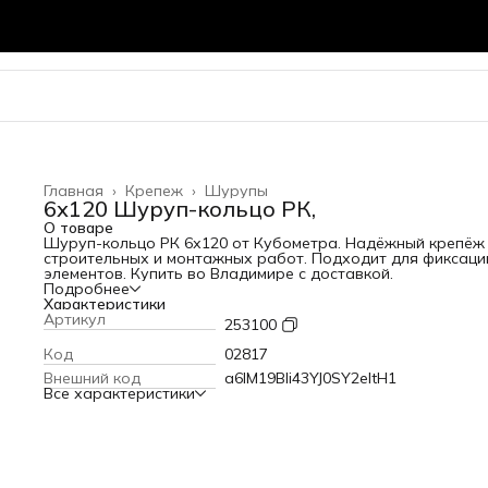
Главная
›
Крепеж
›
Шурупы
6х120 Шуруп-кольцо РК,
О товаре
Шуруп-кольцо РК 6х120 от Кубометра. Надёжный крепёж
строительных и монтажных работ. Подходит для фиксаци
элементов. Купить во Владимире с доставкой.
Подробнее
Характеристики
Артикул
253100
Код
02817
Внешний код
a6lM19BIi43YJ0SY2eltH1
Все характеристики