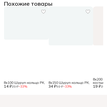
Похожие товары
8х200 Ш
8х100 Шуруп-кольцо РК,
8х150 Шуруп-кольцо РК,
костыль 
14 ₽
34 ₽
19 ₽
21 ₽
−
33
%
51 ₽
−
33
%
28 