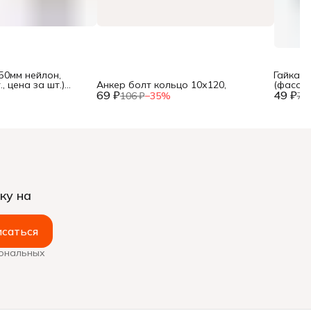
50мм нейлон,
Гайка б
, цена за шт.)
Анкер болт кольцо 10х120,
(фасовк
69 ₽
49 ₽
106 ₽
−
35
%
74
ку на
саться
сональных