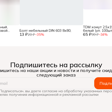
ный,
TDM хомут 2,5х1
овой
Болт мебельный DIN 603 8х80,
белый (уп. 100шт.
13 ₽
65 ₽
SQ0515-0113,
20 ₽
−
35
%
99 ₽
−
34
%
Подпишитесь на рассылку
ишитесь на наши акции и новости и получите скид
следующий заказ
Подпи
Подписаться», вы даете согласие на обработку указанных пер
целях получения информационной и рекламной рассылки