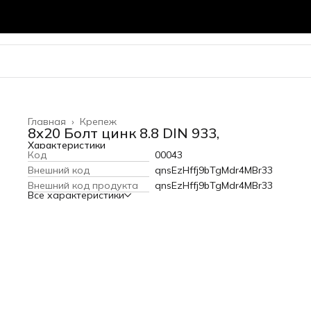
Главная
›
Крепеж
8х20 Болт цинк 8.8 DIN 933,
Характеристики
Код
00043
Внешний код
qnsEzHffj9bTgMdr4MBr33
Внешний код продукта
qnsEzHffj9bTgMdr4MBr33
Все характеристики