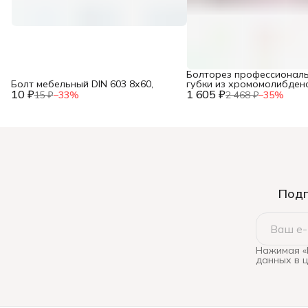
Болторез профессиональ
Болт мебельный DIN 603 8х60,
губки из хромомолибден
10 ₽
1 605 ₽
стали, 600 мм/24”, ЗУБР,
15 ₽
−
33
%
2 468 ₽
−
35
%
Подп
Нажимая «
данных в 