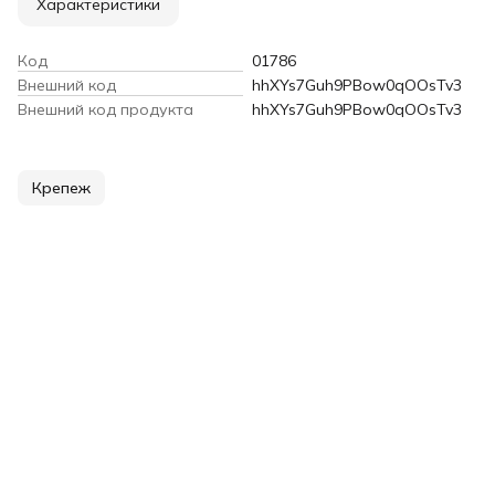
Характеристики
Код
01786
Внешний код
hhXYs7Guh9PBow0qOOsTv3
Внешний код продукта
hhXYs7Guh9PBow0qOOsTv3
Крепеж