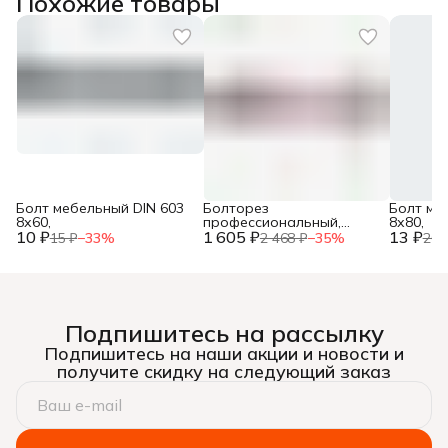
Похожие товары
Болт мебельный DIN 603
Болторез
Болт ме
8х60,
профессиональный,
8х80,
10 ₽
1 605 ₽
губки из
13 ₽
15 ₽
−
33
%
2 468 ₽
−
35
%
20 
хромомолибденовой
стали, 600 мм/24”, ЗУБР,
Подпишитесь на рассылку
Подпишитесь на наши акции и новости и
получите скидку на следующий заказ