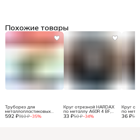
Похожие товары
Труборез для
Круг отрезной HARDAX
Круг от
металлопластиковых
по металлу A60R 4 BF,
по метал
592 ₽
труб, до 42мм, (шт.)
33 ₽
125 х 1,2 х 22 мм, (шт.)
36 ₽
125 х 1,0
910 ₽
−
35
%
50 ₽
−
34
%
55 