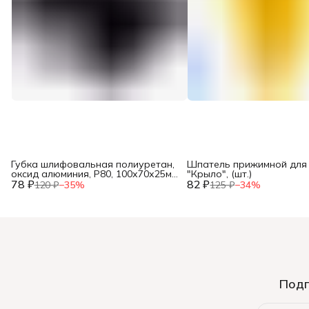
Губка шлифовальная полиуретан,
Шпатель прижимной для
оксид алюминия, Р80, 100х70х25мм,
"Крыло", (шт.)
78 ₽
(шт.)
82 ₽
120 ₽
−
35
%
125 ₽
−
34
%
Подп