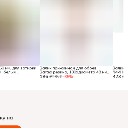
60 мм, для затирки
Валик прижимной для обоев,
Валик 
, белый,
Bartex резина, 180хдиаметр 48 мм,
"МИНИ" 
ль (1027-60),
186 ₽
с бюгелем, 0912007,
423 ₽
иглы 14
285 ₽
−
35
%
6
ку на