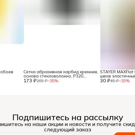
 обоев
Сетка абразивная карбид кремния,
STAYER MAXFlat 
основа стекловолокно, Р320,
швов эластичный
173 ₽
115х280мм 3шт., (уп.)
30 ₽
резиновый шпате
265 ₽
−
35
%
45 ₽
−
33
%
Подпишитесь на рассылку
ишитесь на наши акции и новости и получите скид
следующий заказ