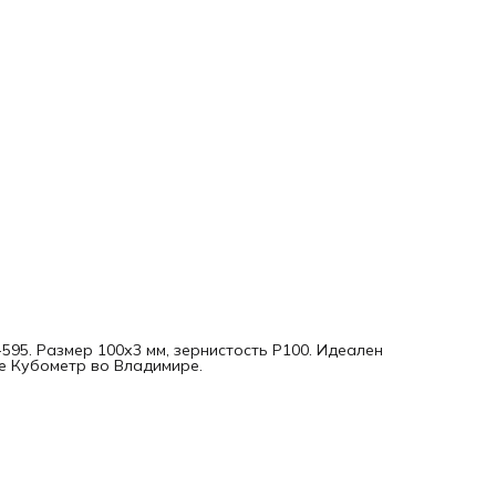
595. Размер 100х3 мм, зернистость P100. Идеален
е Кубометр во Владимире.