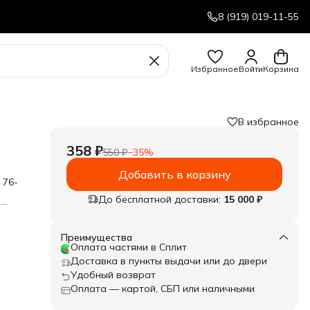
8 (919) 019-11-55
Избранное
Войти
Корзина
В избранное
358 ₽
550 ₽
−
35
%
Добавить в корзину
 76-
До бесплатной доставки:
15 000 ₽
е
Преимущества
Оплата частями в Сплит
Доставка в пункты выдачи или до двери
Удобный возврат
Оплата — картой, СБП или наличными