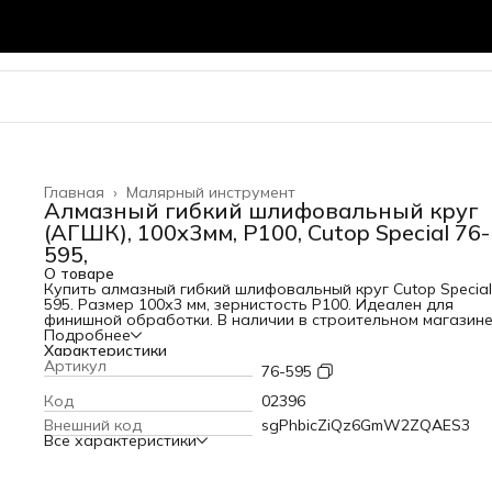
Главная
›
Малярный инструмент
Алмазный гибкий шлифовальный круг
(АГШК), 100х3мм, P100, Cutop Special 76-
595,
О товаре
Купить алмазный гибкий шлифовальный круг Cutop Special
595. Размер 100х3 мм, зернистость P100. Идеален для
финишной обработки. В наличии в строительном магазин
Кубометр во Владимире.
Подробнее
Характеристики
Артикул
76-595
Код
02396
Внешний код
sgPhbicZiQz6GmW2ZQAES3
Все характеристики