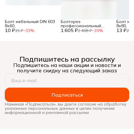
Болт мебельный DIN 603
Болторез
Болт ме
8х60,
профессиональный,
8х80,
10 ₽
1 605 ₽
губки из
13 ₽
15 ₽
−
33
%
2 468 ₽
−
35
%
20 
хромомолибденовой
стали, 600 мм/24”, ЗУБР,
Подпишитесь на рассылку
Подпишитесь на наши акции и новости и
получите скидку на следующий заказ
Подписаться
Нажимая «Подписаться», вы даете согласие на обработку
указанных персональных данных в целях получения
информационной и рекламной рассылки