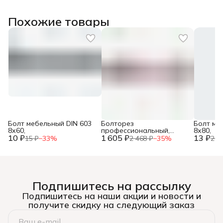
Похожие товары
Болт мебельный DIN 603
Болторез
Болт ме
8х60,
профессиональный,
8х80,
10 ₽
1 605 ₽
губки из
13 ₽
15 ₽
−
33
%
2 468 ₽
−
35
%
20 
хромомолибденовой
стали, 600 мм/24”, ЗУБР,
Подпишитесь на рассылку
Подпишитесь на наши акции и новости и
получите скидку на следующий заказ