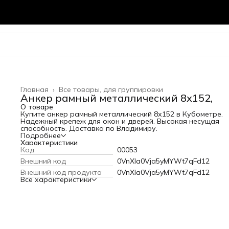
Главная
›
Все товары, для группировки
Анкер рамный металлический 8х152,
О товаре
Купите анкер рамный металлический 8х152 в Кубометре.
Надежный крепеж для окон и дверей. Высокая несущая
способность. Доставка по Владимиру.
Подробнее
Характеристики
Код
00053
Внешний код
0VnXla0Vja5yMYWt7qFd12
Внешний код продукта
0VnXla0Vja5yMYWt7qFd12
Все характеристики