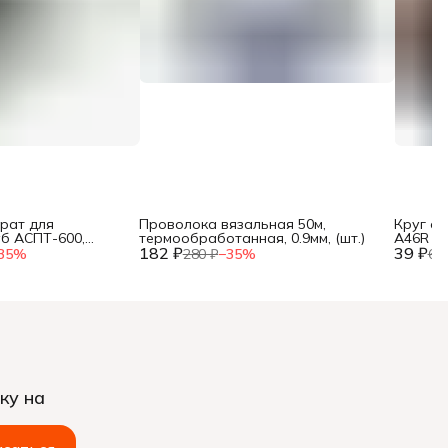
рат для
Проволока вязальная 50м,
Круг о
уб АСПТ-600,
термообработанная, 0.9мм, (шт.)
A46R 4 B
, 25, 32 мм, мет.
182 ₽
39 ₽
35
%
280 ₽
−
35
%
60
ку на