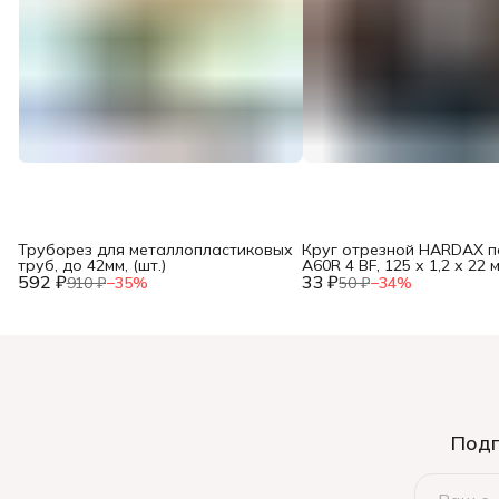
Труборез для металлопластиковых
Круг отрезной HARDAX п
труб, до 42мм, (шт.)
A60R 4 BF, 125 х 1,2 х 22 м
592 ₽
33 ₽
910 ₽
−
35
%
50 ₽
−
34
%
Подп