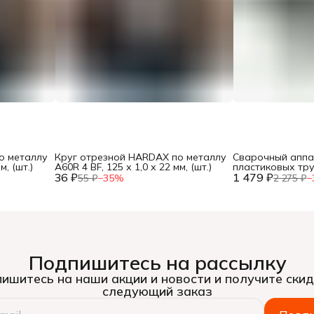
о металлу
Круг отрезной HARDAX по металлу
Сварочный аппа
м, (шт.)
A60R 4 BF, 125 х 1,0 х 22 мм, (шт.)
пластиковых тр
36 ₽
1 479 ₽
600Вт, насадки 20
55 ₽
−
35
%
2 275 ₽
−
кейс, (шт.)
Подпишитесь на рассылку
ишитесь на наши акции и новости и получите скид
следующий заказ