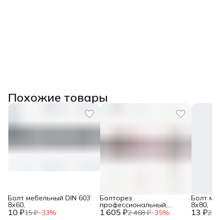
Похожие товары
Болт мебельный DIN 603
Болторез
Болт ме
8х60,
профессиональный,
8х80,
10 ₽
1 605 ₽
губки из
13 ₽
15 ₽
−
33
%
2 468 ₽
−
35
%
20 
хромомолибденовой