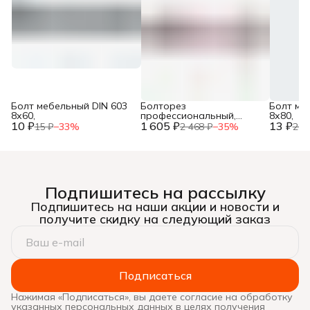
Болт мебельный DIN 603
Болторез
Болт ме
8х60,
профессиональный,
8х80,
10 ₽
1 605 ₽
губки из
13 ₽
15 ₽
−
33
%
2 468 ₽
−
35
%
20 
хромомолибденовой
стали, 600 мм/24”, ЗУБР,
Подпишитесь на рассылку
Подпишитесь на наши акции и новости и
получите скидку на следующий заказ
Подписаться
Нажимая «Подписаться», вы даете согласие на обработку
указанных персональных данных в целях получения