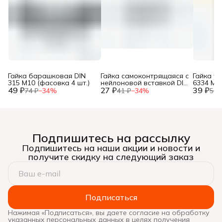
Гайка барашковая DIN
Гайка самоконтрящаяся с
Гайка у
315 М10 (фасовка 4 шт.)
нейлоновой вставкой DIN
6334 М8 
49 ₽
27 ₽
985 М6 (фасовка 10 шт.)
39 ₽
74 ₽
−
34
%
41 ₽
−
34
%
59 
Подпишитесь на рассылку
Подпишитесь на наши акции и новости и
получите скидку на следующий заказ
Подписаться
Нажимая «Подписаться», вы даете согласие на обработку
указанных персональных данных в целях получения