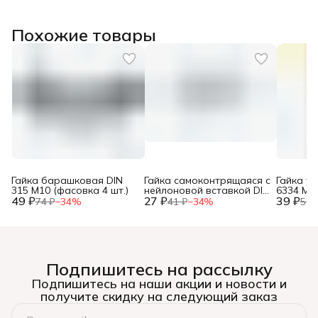
Похожие товары
Гайка барашковая DIN
Гайка самоконтрящаяся с
Гайка у
315 М10 (фасовка 4 шт.)
нейлоновой вставкой DIN
6334 М8 
49 ₽
27 ₽
985 М6 (фасовка 10 шт.)
39 ₽
74 ₽
−
34
%
41 ₽
−
34
%
59 
Подпишитесь на рассылку
Подпишитесь на наши акции и новости и
получите скидку на следующий заказ