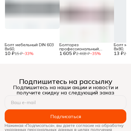
Болт мебельный DIN 603
Болторез
Болт ме
8х60,
профессиональный,
8х80,
10 ₽
1 605 ₽
губки из
13 ₽
15 ₽
−
33
%
2 468 ₽
−
35
%
20 
хромомолибденовой
стали, 600 мм/24”, ЗУБР,
Подпишитесь на рассылку
Подпишитесь на наши акции и новости и
получите скидку на следующий заказ
Подписаться
Нажимая «Подписаться», вы даете согласие на обработку
указанных персональных данных в целях получения