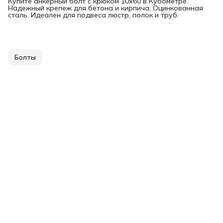
Купите анкерный болт с крюком 10х60 в Кубометре.
Надежный крепеж для бетона и кирпича. Оцинкованная
сталь. Идеален для подвеса люстр, полок и труб.
Болты