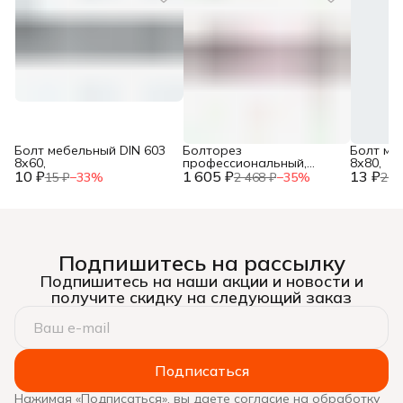
Болт мебельный DIN 603
Болторез
Болт ме
8х60,
профессиональный,
8х80,
10 ₽
1 605 ₽
губки из
13 ₽
15 ₽
−
33
%
2 468 ₽
−
35
%
20 
хромомолибденовой
стали, 600 мм/24”, ЗУБР,
Подпишитесь на рассылку
Подпишитесь на наши акции и новости и
получите скидку на следующий заказ
Подписаться
Нажимая «Подписаться», вы даете согласие на обработку