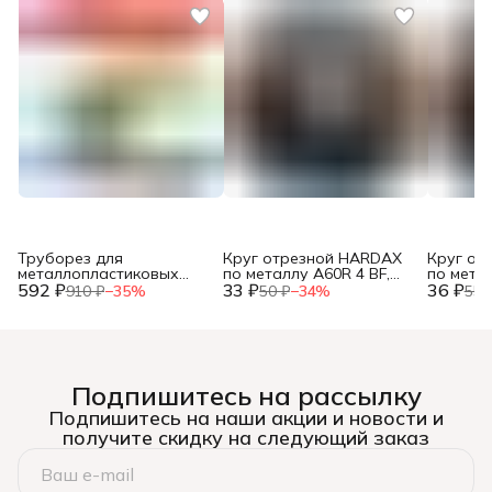
Труборез для
Круг отрезной HARDAX
Круг от
металлопластиковых
по металлу A60R 4 BF,
по метал
592 ₽
труб, до 42мм, (шт.)
33 ₽
125 х 1,2 х 22 мм, (шт.)
36 ₽
125 х 1,0
910 ₽
−
35
%
50 ₽
−
34
%
55 
Подпишитесь на рассылку
Подпишитесь на наши акции и новости и
получите скидку на следующий заказ