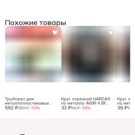
Похожие товары
Труборез для
Круг отрезной HARDAX
Круг от
металлопластиковых
по металлу A60R 4 BF,
по метал
592 ₽
труб, до 42мм, (шт.)
33 ₽
125 х 1,2 х 22 мм, (шт.)
36 ₽
125 х 1,0
910 ₽
−
35
%
50 ₽
−
34
%
55 