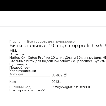
Главная
›
Все товары, для группировки
Биты стальные, 10 шт., cutop profi, hex5, 
мм,
О товаре
Набор бит Cutop Profi из 10 штук. Длина 50 мм, профиль H
Стальные биты для надежной работы с крепежом. Купить
Кубометре.
Подробнее
Характеристики
Артикул
83-652
Код
02431
Внешний код
P-zayxwigMzPRsUcc8r1l1
Все характеристики