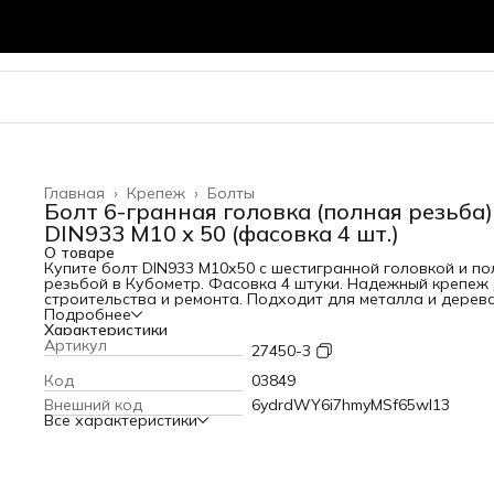
Главная
›
Крепеж
›
Болты
Болт 6-гранная головка (полная резьба)
DIN933 М10 х 50 (фасовка 4 шт.)
О товаре
Купите болт DIN933 М10х50 с шестигранной головкой и по
резьбой в Кубометр. Фасовка 4 штуки. Надежный крепеж
строительства и ремонта. Подходит для металла и дерева
наличии во Владимире.
Подробнее
Характеристики
Артикул
27450-3
Код
03849
Внешний код
6ydrdWY6i7hmyMSf65wl13
Все характеристики