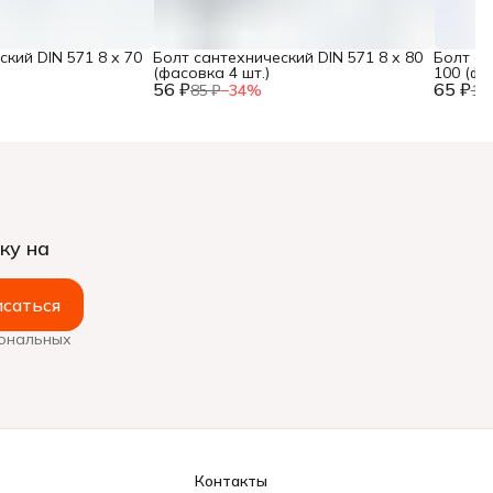
кий DIN 571 8 х 70
Болт сантехнический DIN 571 8 х 80
Болт са
(фасовка 4 шт.)
100 (фа
56 ₽
65 ₽
85 ₽
−
34
%
10
ку на
саться
сональных
Контакты