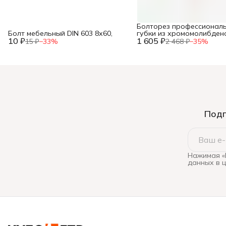
Болторез профессиональ
Болт мебельный DIN 603 8х60,
губки из хромомолибден
10 ₽
1 605 ₽
стали, 600 мм/24”, ЗУБР,
15 ₽
−
33
%
2 468 ₽
−
35
%
Подп
Нажимая «
данных в 