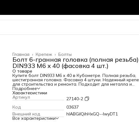
Главная
›
Крепеж
›
Болты
Болт 6-гранная головка (полная резьба)
DIN933 М6 х 40 (фасовка 4 шт.)
О товаре
Купите болт DIN933 М6 х 40 в Кубометре. Полная резьба,
шестигранная головка. Фасовка 4 штуки. Надежный креп
для строительства и ремонта. Подходит для металла и
дерева.
Подробнее
Характеристики
Артикул
27140-2
Код
03637
Внешний код
hlABGiIQihHxGQ--lwyDT1
Все характеристики