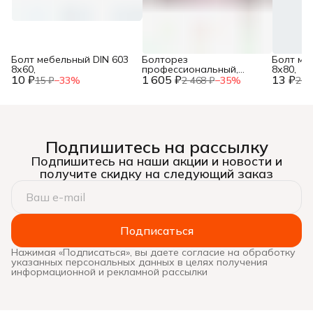
Болт мебельный DIN 603
Болторез
Болт ме
8х60,
профессиональный,
8х80,
10 ₽
1 605 ₽
губки из
13 ₽
15 ₽
−
33
%
2 468 ₽
−
35
%
20 
хромомолибденовой
стали, 600 мм/24”, ЗУБР,
Подпишитесь на рассылку
Подпишитесь на наши акции и новости и
получите скидку на следующий заказ
Подписаться
Нажимая «Подписаться», вы даете согласие на обработку
указанных персональных данных в целях получения
информационной и рекламной рассылки