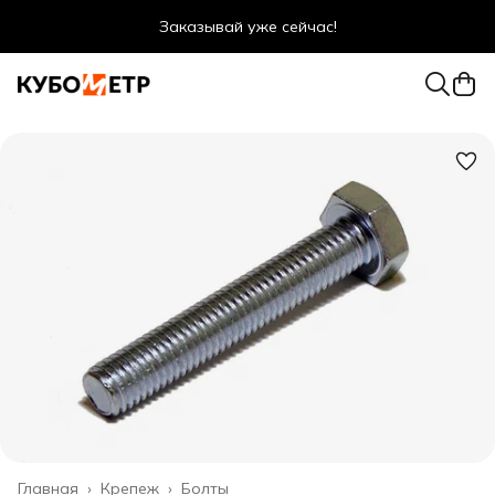
Заказывай уже сейчас!
Оптовые цены даже для физ. лиц
Главная
›
Крепеж
›
Болты