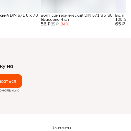
кий DIN 571 8 х 70
Болт сантехнический DIN 571 8 х 80
Болт са
(фасовка 4 шт.)
100 (фа
56 ₽
65 ₽
85 ₽
−
34
%
10
ку на
саться
сональных
Контакты