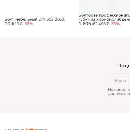
Болторез профессиональ
Болт мебельный DIN 603 8х60,
губки из хромомолибден
10 ₽
1 605 ₽
стали, 600 мм/24”, ЗУБР,
15 ₽
−
33
%
2 468 ₽
−
35
%
Подп
Нажимая «
данных в 