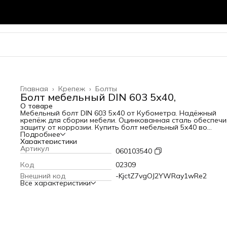
Главная
›
Крепеж
›
Болты
Болт мебельный DIN 603 5х40,
О товаре
Мебельный болт DIN 603 5х40 от Кубометра. Надёжный
крепёж для сборки мебели. Оцинкованная сталь обеспеч
защиту от коррозии. Купить болт мебельный 5х40 во
Владимире с доставкой.
Подробнее
Характеристики
Артикул
060103540
Код
02309
Внешний код
-KjctZ7vgOJ2YWRay1wRe2
Все характеристики