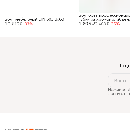
Болторез профессиональ
Болт мебельный DIN 603 8х60,
губки из хромомолибден
10 ₽
1 605 ₽
стали, 600 мм/24”, ЗУБР,
15 ₽
−
33
%
2 468 ₽
−
35
%
Подп
Нажимая «
данных в 