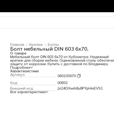
Главная
›
Крепеж
›
Болты
Болт мебельный DIN 603 6х70,
О товаре
Мебельный болт DIN 603 6х70 от Кубометра. Надежный
крепеж для сборки мебели. Оцинкованная сталь обеспеч
защиту от коррозии. Купить с доставкой по Владимиру.
Подробнее
Характеристики
Артикул
060103670
Код
00832
Внешний код
Jzi24DXwih8u8PYpHmEVS1
Все характеристики