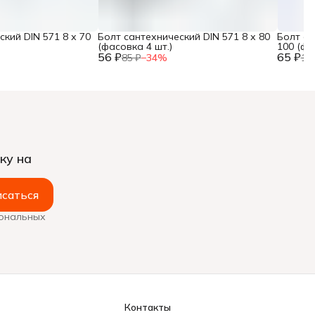
кий DIN 571 8 х 70
Болт сантехнический DIN 571 8 х 80
Болт са
(фасовка 4 шт.)
100 (фа
56 ₽
65 ₽
85 ₽
−
34
%
10
ку на
саться
сональных
Контакты