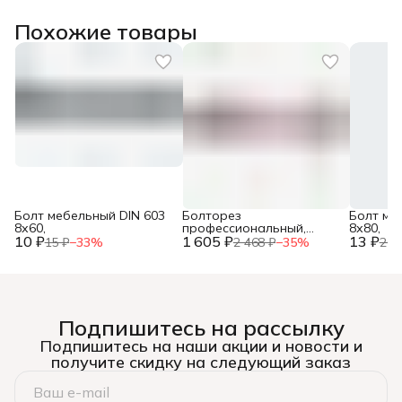
Похожие товары
Болт мебельный DIN 603
Болторез
Болт ме
8х60,
профессиональный,
8х80,
10 ₽
1 605 ₽
губки из
13 ₽
15 ₽
−
33
%
2 468 ₽
−
35
%
20 
хромомолибденовой
стали, 600 мм/24”, ЗУБР,
Подпишитесь на рассылку
Подпишитесь на наши акции и новости и
получите скидку на следующий заказ