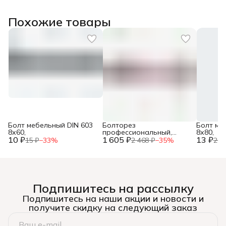
Похожие товары
Болт мебельный DIN 603
Болторез
Болт ме
8х60,
профессиональный,
8х80,
10 ₽
1 605 ₽
губки из
13 ₽
15 ₽
−
33
%
2 468 ₽
−
35
%
20 
хромомолибденовой
стали, 600 мм/24”, ЗУБР,
Подпишитесь на рассылку
Подпишитесь на наши акции и новости и
получите скидку на следующий заказ