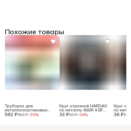
Похожие товары
Труборез для
Круг отрезной HARDAX
Круг от
металлопластиковых
по металлу A60R 4 BF,
по метал
592 ₽
труб, до 42мм, (шт.)
33 ₽
125 х 1,2 х 22 мм, (шт.)
36 ₽
125 х 1,0
910 ₽
−
35
%
50 ₽
−
34
%
55 