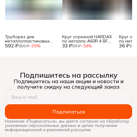
Труборез для
Круг отрезной HARDAX
Круг от
металлопластиковых
по металлу A60R 4 BF,
по метал
592 ₽
труб, до 42мм, (шт.)
33 ₽
125 х 1,2 х 22 мм, (шт.)
36 ₽
125 х 1,0
910 ₽
−
35
%
50 ₽
−
34
%
55 
Подпишитесь на рассылку
Подпишитесь на наши акции и новости и
получите скидку на следующий заказ
Подписаться
Нажимая «Подписаться», вы даете согласие на обработку
указанных персональных данных в целях получения
информационной и рекламной рассылки