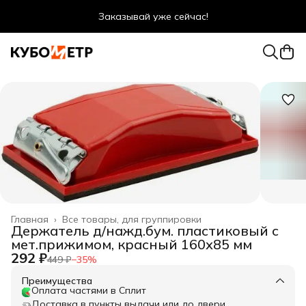
Заказывай уже сейчас!
Оптовые цены даже для физ. лиц
Главная
›
Все товары, для группировки
Держатель д/нажд.бум. пластиковый с
мет.прижимом, красный 160х85 мм
292 ₽
449 ₽
−
35
%
Преимущества
Оплата частями в Сплит
Доставка в пункты выдачи или до двери