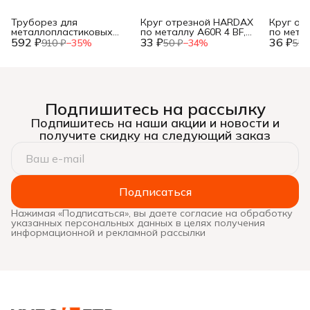
Труборез для
Круг отрезной HARDAX
Круг от
металлопластиковых
по металлу A60R 4 BF,
по метал
592 ₽
труб, до 42мм, (шт.)
33 ₽
125 х 1,2 х 22 мм, (шт.)
36 ₽
125 х 1,0
910 ₽
−
35
%
50 ₽
−
34
%
55 
Подпишитесь на рассылку
Подпишитесь на наши акции и новости и
получите скидку на следующий заказ
Подписаться
Нажимая «Подписаться», вы даете согласие на обработку
указанных персональных данных в целях получения
информационной и рекламной рассылки