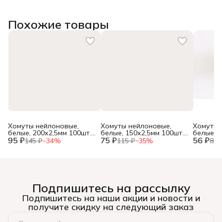
Похожие товары
Хомуты нейлоновые,
Хомуты нейлоновые,
Хомуты 
белые, 200х2,5мм 100шт.,
белые, 150х2,5мм 100шт.,
белые, 1
95 ₽
(уп.)
75 ₽
(уп.)
56 ₽
(уп.)
145 ₽
−
34
%
115 ₽
−
35
%
85 
Подпишитесь на рассылку
Подпишитесь на наши акции и новости и
получите скидку на следующий заказ