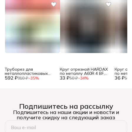
Труборез для
Круг отрезной HARDAX
Круг от
металлопластиковых
по металлу A60R 4 BF,
по метал
592 ₽
труб, до 42мм, (шт.)
33 ₽
125 х 1,2 х 22 мм, (шт.)
36 ₽
125 х 1,0
910 ₽
−
35
%
50 ₽
−
34
%
55 
Подпишитесь на рассылку
Подпишитесь на наши акции и новости и
получите скидку на следующий заказ