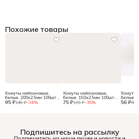
Похожие товары
Хомуты нейлоновые,
Хомуты нейлоновые,
Хомуты 
белые, 200х2,5мм 100шт.,
белые, 150х2,5мм 100шт.,
белые, 1
95 ₽
(уп.)
75 ₽
(уп.)
56 ₽
(уп.)
145 ₽
−
34
%
115 ₽
−
35
%
85 
Подпишитесь на рассылку
Подпишитесь на наши акции и новости и