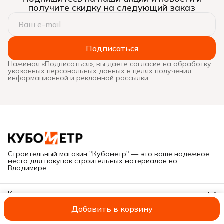
получите скидку на следующий заказ
Подписаться
Нажимая «Подписаться», вы даете согласие на обработку
указанных персональных данных в целях получения
информационной и рекламной рассылки
Строительный магазин "Кубометр" — это ваше надежное
место для покупок строительных материалов во
Владимире.
Контакты
Адрес
Добавить в корзину
Г. Владимир, ул. Куйбышева, дом 28Е
ИП Савельева А.В.
Оплата
Доставка
Правила возврата
Реквиз
Иван