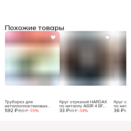
Похожие товары
Труборез для
Круг отрезной HARDAX
Круг от
металлопластиковых
по металлу A60R 4 BF,
по метал
592 ₽
труб, до 42мм, (шт.)
33 ₽
125 х 1,2 х 22 мм, (шт.)
36 ₽
125 х 1,0
910 ₽
−
35
%
50 ₽
−
34
%
55 