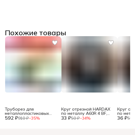
Похожие товары
Труборез для
Круг отрезной HARDAX
Круг от
металлопластиковых
по металлу A60R 4 BF,
по метал
592 ₽
труб, до 42мм, (шт.)
33 ₽
125 х 1,2 х 22 мм, (шт.)
36 ₽
125 х 1,0
910 ₽
−
35
%
50 ₽
−
34
%
55 