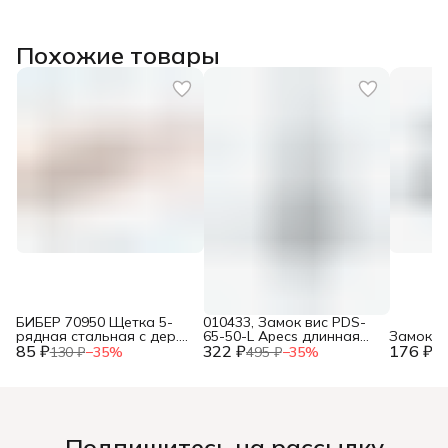
Похожие товары
БИБЕР 70950 Щетка 5-
010433, Замок вис PDS-
рядная стальная с дер.
65-50-L Apecs длинная
Замок п
85 ₽
ручкой,
322 ₽
дужка,
176 ₽
130 ₽
−
35
%
495 ₽
−
35
%
27
Подпишитесь на рассылку