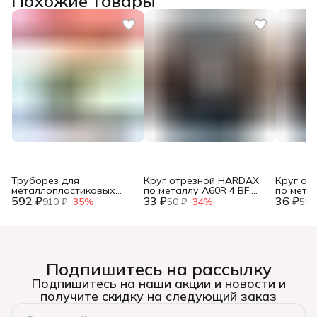
Похожие товары
Труборез для
Круг отрезной HARDAX
Круг от
металлопластиковых
по металлу A60R 4 BF,
по метал
592 ₽
труб, до 42мм, (шт.)
33 ₽
125 х 1,2 х 22 мм, (шт.)
36 ₽
125 х 1,0
910 ₽
−
35
%
50 ₽
−
34
%
55 
Подпишитесь на рассылку
Подпишитесь на наши акции и новости и
получите скидку на следующий заказ