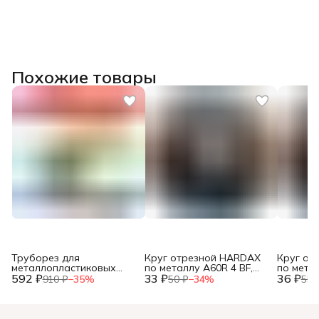
Похожие товары
Труборез для
Круг отрезной HARDAX
Круг от
металлопластиковых
по металлу A60R 4 BF,
по метал
592 ₽
труб, до 42мм, (шт.)
33 ₽
125 х 1,2 х 22 мм, (шт.)
36 ₽
125 х 1,0
910 ₽
−
35
%
50 ₽
−
34
%
55 