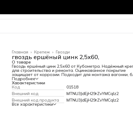
Главная
›
Крепеж
›
Гвозди
гвоздь ершёный цинк 2,5х60,
О товаре
Гвоздь ершёный цинк 2,5х60 от Кубометра. Надёжный кре
для строительства и ремонта. Оцинкованное покрытие
защищает от коррозии. Подходит для монтажа вагонки, б
хауса и других материалов. В наличии во Владимире.
Подробнее
Характеристики
Код
01518
Внешний код
MTNU3JdEjH29rZvYMCqIz2
Внешний код продукта
MTNU3JdEjH29rZvYMCqIz2
Все характеристики