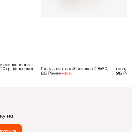
е оцинкованные
120 гр. (фасовка)
Гвоздь винтовой оцинков 2,8х50,
гвоздь 
85 ₽
98 ₽
130 ₽
−
35
%
15
ку на
саться