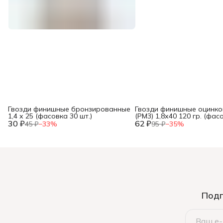
Гвозди финишные бронзированные
Гвозди финишные оцинк
1,4 х 25 (фасовка 30 шт.)
(РМ3) 1,8х40 120 гр. (фас
30 ₽
62 ₽
45 ₽
−
33
%
95 ₽
−
35
%
Подп