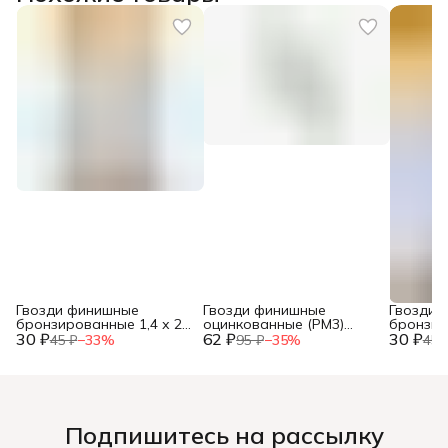
Гвозди финишные
Гвозди финишные
Гвозди 
бронзированные 1,4 х 25
оцинкованные (РМ3)
бронзир
30 ₽
(фасовка 30 шт.)
62 ₽
1,8х40 120 гр. (фасовка)
30 ₽
(фасовка
45 ₽
−
33
%
95 ₽
−
35
%
45 
Подпишитесь на рассылку