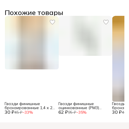
Похожие товары
Гвозди финишные
Гвозди финишные
Гвозди 
бронзированные 1,4 х 25
оцинкованные (РМ3)
бронзир
30 ₽
(фасовка 30 шт.)
62 ₽
1,8х40 120 гр. (фасовка)
30 ₽
(фасовка
45 ₽
−
33
%
95 ₽
−
35
%
45 