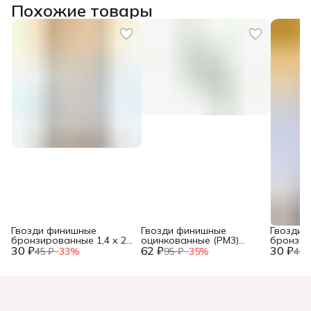
Похожие товары
Гвозди финишные
Гвозди финишные
Гвозди 
бронзированные 1,4 х 25
оцинкованные (РМ3)
бронзир
30 ₽
(фасовка 30 шт.)
62 ₽
1,8х40 120 гр. (фасовка)
30 ₽
(фасовка
45 ₽
−
33
%
95 ₽
−
35
%
45 