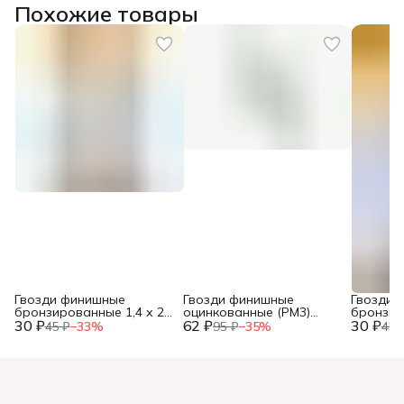
Похожие товары
Гвозди финишные
Гвозди финишные
Гвозди 
бронзированные 1,4 х 25
оцинкованные (РМ3)
бронзир
30 ₽
(фасовка 30 шт.)
62 ₽
1,8х40 120 гр. (фасовка)
30 ₽
(фасовка
45 ₽
−
33
%
95 ₽
−
35
%
45 