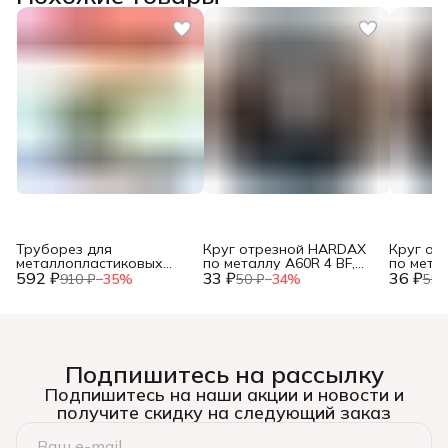
Труборез для
Круг отрезной HARDAX
Круг от
металлопластиковых
по металлу A60R 4 BF,
по метал
592 ₽
труб, до 42мм, (шт.)
33 ₽
125 х 1,2 х 22 мм, (шт.)
36 ₽
125 х 1,0
910 ₽
−
35
%
50 ₽
−
34
%
55 
Подпишитесь на рассылку
Подпишитесь на наши акции и новости и
получите скидку на следующий заказ