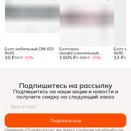
Болт мебельный DIN 603
Болторез
Болт ме
8х60,
профессиональный,
8х80,
10 ₽
1 605 ₽
губки из
13 ₽
15 ₽
−
33
%
2 468 ₽
−
35
%
20 
хромомолибденовой
стали, 600 мм/24”, ЗУБР,
Подпишитесь на рассылку
Подпишитесь на наши акции и новости и
получите скидку на следующий заказ
Подписаться
Нажимая «Подписаться», вы даете согласие на обработку