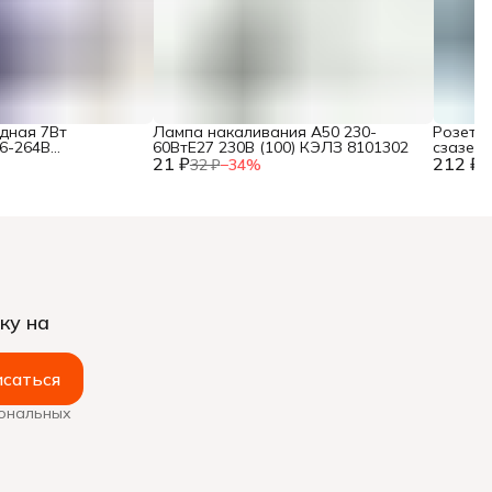
дная 7Вт
Лампа накаливания А50 230-
Розетка
76-264В
60ВтE27 230В (100) КЭЛЗ 8101302
сзаземл
TKE-G45-E14-7-4K
21 ₽
212 ₽
бел.TOK
32 ₽
−
34
%
3
R2FZSF
ку на
саться
сональных