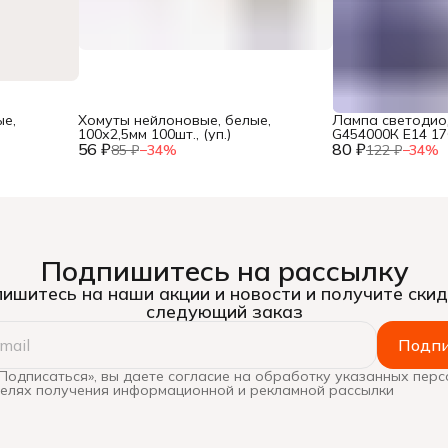
ые,
Хомуты нейлоновые, белые,
Лампа светодио
100х2,5мм 100шт., (уп.)
G454000К Е14 1
56 ₽
80 ₽
TOKOVELECTRIC 
85 ₽
−
34
%
122 ₽
−
34
%
Подпишитесь на рассылку
ишитесь на наши акции и новости и получите скид
следующий заказ
Подпи
Подписаться», вы даете согласие на обработку указанных пер
целях получения информационной и рекламной рассылки