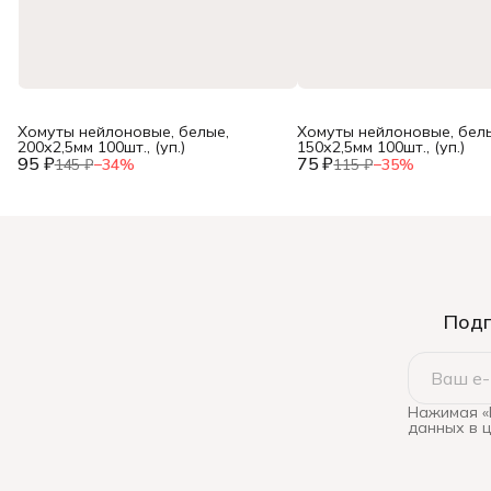
Хомуты нейлоновые, белые,
Хомуты нейлоновые, бел
200х2,5мм 100шт., (уп.)
150х2,5мм 100шт., (уп.)
95 ₽
75 ₽
145 ₽
−
34
%
115 ₽
−
35
%
Подп
Нажимая «
данных в 