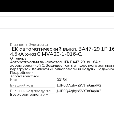
Главная
›
Электрика
IEK автоматический выкл. ВА47-29 1P 1
4,5кА х-ка С MVA20-1-016-C,
О товаре
Автоматический выключатель IEK ВА47-29 на 16А с
характеристикой С. Защищает сеть от короткого замыкан
перегрузок. Компактный однополюсный модуль. Надёжно
решение для вашего электрощита. В наличии в Кубометре
Подробнее
Характеристики
Код
00134
Внешний код
JUlP0QAqhyhSVtTn6mplA2
Внешний код продукта
JUlP0QAqhyhSVtTn6mplA2
Все характеристики