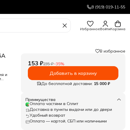
8 (919) 019-11-55
Избранное
Войти
Корзина
В избранное
6А
153 ₽
235 ₽
−
35
%
Добавить в корзину
ия и
е
.
До бесплатной доставки:
15 000 ₽
Преимущества
Оплата частями в Сплит
Доставка в пункты выдачи или до двери
Удобный возврат
Оплата — картой, СБП или наличными