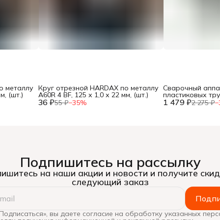
о металлу
Круг отрезной HARDAX по металлу
Сварочный аппа
м, (шт.)
A60R 4 BF, 125 х 1,0 х 22 мм, (шт.)
пластиковых тр
36 ₽
1 479 ₽
600Вт, насадки 20
55 ₽
−
35
%
2 275 ₽
−
кейс, (шт.)
Подпишитесь на рассылку
ишитесь на наши акции и новости и получите скид
следующий заказ
Подпи
Подписаться», вы даете согласие на обработку указанных пер