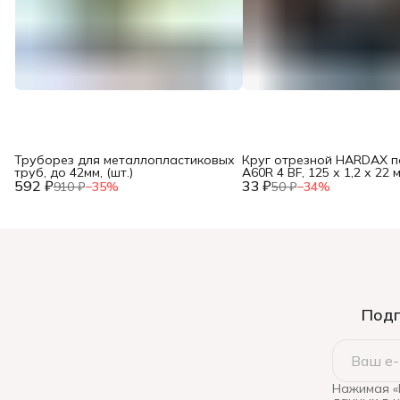
Труборез для металлопластиковых
Круг отрезной HARDAX п
труб, до 42мм, (шт.)
A60R 4 BF, 125 х 1,2 х 22 м
592 ₽
33 ₽
910 ₽
−
35
%
50 ₽
−
34
%
Подп
Нажимая «