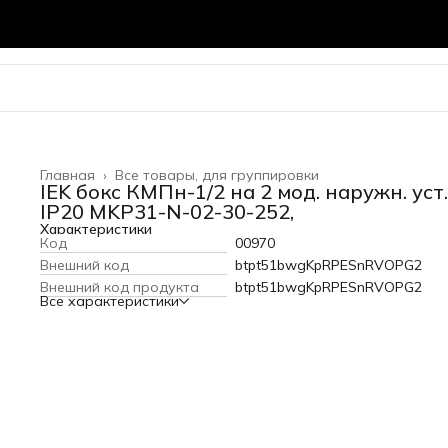
Главная
›
Все товары, для группировки
IEK бокс КМПн-1/2 на 2 мод. наружн. уст.
IP20 MKP31-N-02-30-252,
Характеристики
Код
00970
Внешний код
btpt51bwgKpRPESnRVOPG2
Внешний код продукта
btpt51bwgKpRPESnRVOPG2
Все характеристики