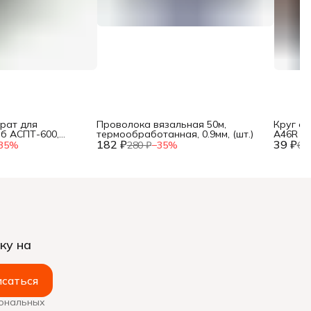
рат для
Проволока вязальная 50м,
Круг о
уб АСПТ-600,
термообработанная, 0.9мм, (шт.)
A46R 4 B
, 25, 32 мм, мет.
182 ₽
39 ₽
35
%
280 ₽
−
35
%
60
ку на
саться
сональных